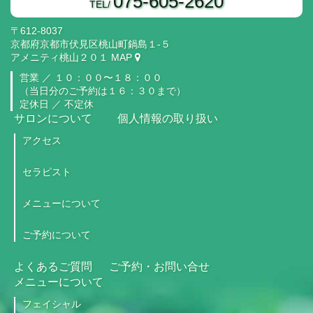
075-605-2620
TEL/
〒612-8037
京都府京都市伏見区桃山町鍋島１‐５
アメニティ桃山２０１
MAP
営業 ／
１０：００〜１８：００
（当日分のご予約は１６：３０まで）
定休日 ／ 不定休
サロンについて
個人情報の取り扱い
アクセス
セラピスト
メニューについて
ご予約について
よくあるご質問
ご予約・お問い合せ
メニューについて
フェイシャル