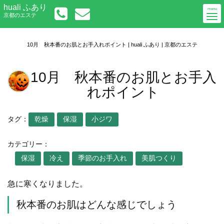
Togg
huali ふあり
初めての方へ
menu
京都のエステ
navi
メニューについて
アクセス
ご予約／お問い合わせ
10月 秋本番のお肌とお手入れポイント | huali ふあり | 京都のエステ
10月 秋本番のお肌とお手入
れポイント
タグ：
乾燥
保湿
小ジワ
カテゴリー：
保湿
冷え
季節のお手入れ
美肌つくり
急に寒くなりました。
秋本番のお肌はどんな感じでしょう