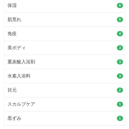
保湿
6
肌荒れ
5
免疫
4
美ボディ
3
重炭酸入浴剤
3
水素入浴料
3
目元
2
スカルプケア
1
黒ずみ
1