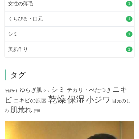
女性の薄毛
1
くちびる・口元
1
シミ
1
美肌作り
1
タグ
ニキ
シミ
ゆらぎ肌
テカリ・べたつき
そばかす
クマ
乾燥
保湿
小ジワ
ビ
ニキビの原因
目元のし
肌荒れ
わ
肝斑