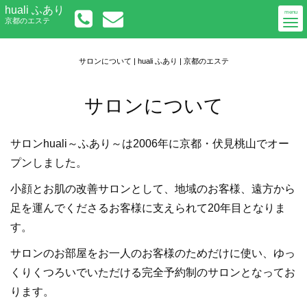
Togg
huali ふあり
初めての方へ
menu
京都のエステ
navi
メニューについて
アクセス
ご予約／お問い合わせ
サロンについて | huali ふあり | 京都のエステ
サロンについて
サロンhuali～ふあり～は2006年に京都・伏見桃山でオー
プンしました。
小顔とお肌の改善サロンとして、地域のお客様、遠方から
足を運んでくださるお客様に支えられて20年目となりま
す。
サロンのお部屋をお一人のお客様のためだけに使い、ゆっ
くりくつろいでいただける完全予約制のサロンとなってお
ります。