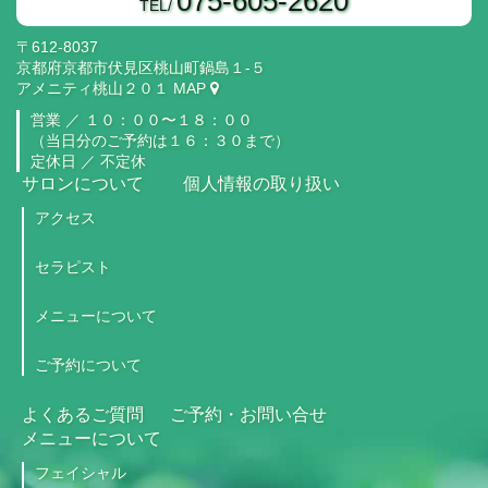
075-605-2620
TEL/
〒612-8037
京都府京都市伏見区桃山町鍋島１‐５
アメニティ桃山２０１
MAP
営業 ／
１０：００〜１８：００
（当日分のご予約は１６：３０まで）
定休日 ／ 不定休
サロンについて
個人情報の取り扱い
アクセス
セラピスト
メニューについて
ご予約について
よくあるご質問
ご予約・お問い合せ
メニューについて
フェイシャル