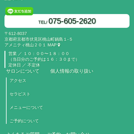
075-605-2620
TEL/
〒612-8037
京都府京都市伏見区桃山町鍋島１‐５
アメニティ桃山２０１
MAP
営業 ／
１０：００〜１８：００
（当日分のご予約は１６：３０まで）
定休日 ／ 不定休
サロンについて
個人情報の取り扱い
アクセス
セラピスト
メニューについて
ご予約について