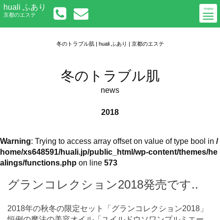
Togg
huali ふあり
初めての方へ
menu
京都のエステ
navi
メニューについて
アクセス
ご予約／お問い合わせ
冬のトラブル肌 | huali ふあり | 京都のエステ
冬のトラブル肌
news
2018
Warning
: Trying to access array offset on value of type bool in
/
home/xs648591/huali.jp/public_html/wp-content/themes/he
alings/functions.php
on line
573
グランコレクション2018発売です..
2018年の秋冬の限定セット「グランコレクション2018」
恒例の魔法の美容オイル「ユイルドウソワンプルミエー