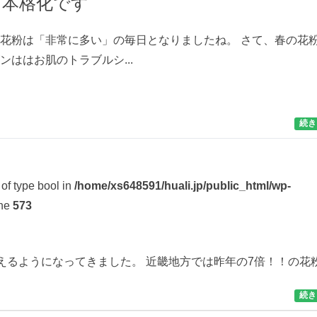
ン本格化です
花粉は「非常に多い」の毎日となりましたね。 さて、春の花
ンははお肌のトラブルシ...
続き
 of type bool in
/home/xs648591/huali.jp/public_html/wp-
ine
573
えるようになってきました。 近畿地方では昨年の7倍！！の花
続き