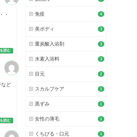
免疫
4
・・
美ボディ
3
重炭酸入浴剤
3
を読む
水素入浴料
3
目元
2
汗など
スカルプケア
1
黒ずみ
1
女性の薄毛
1
を読む
くちびる・口元
1