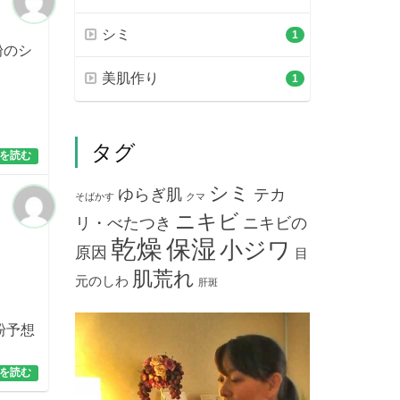
シミ
1
粉のシ
美肌作り
1
タグ
を読む
シミ
ゆらぎ肌
テカ
そばかす
クマ
ニキビ
リ・べたつき
ニキビの
乾燥
保湿
小ジワ
原因
目
肌荒れ
元のしわ
肝斑
粉予想
を読む