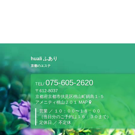
huali ふあり
京都のエステ
075-605-2620
TEL/
〒612-8037
京都府京都市伏見区桃山町鍋島１‐５
アメニティ桃山２０１
MAP
営業 ／
１０：００〜１８：００
（当日分のご予約は１６：３０まで）
定休日 ／ 不定休