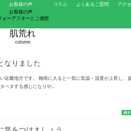
お客様の声
コラム
よくあるご質問
アク
お客様の声
肌荒れ | huali ふあり | 京都のエステ
フォーアフターとご感想
肌荒れ
column
となりました
い近畿地方です。 梅雨に入ると一気に気温・湿度が上昇し、
タベタする感じになりや...
続き
に気をつけましょう