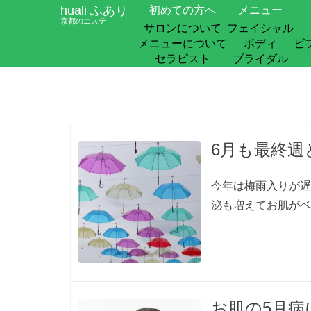
huali ふあり
初めての方へ
メニュー
京都のエステ
サロンについて
フェイシャル
メニューについて
ボディ
ビ
セラピスト
ブライダル
6月も最終週
今年は梅雨入りが遅
泌も増えてお肌がベ
お肌の5月病