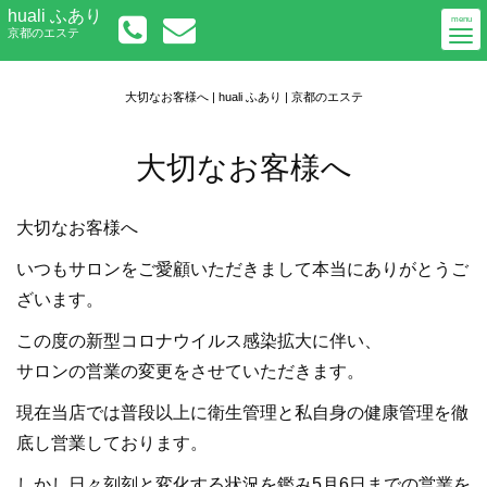
Togg
huali ふあり
初めての方へ
menu
京都のエステ
navi
メニューについて
アクセス
ご予約／お問い合わせ
大切なお客様へ | huali ふあり | 京都のエステ
大切なお客様へ
大切なお客様へ
いつもサロンをご愛顧いただきまして本当にありがとうご
ざいます。
この度の新型コロナウイルス感染拡大に伴い、
サロンの営業の変更をさせていただきます。
現在当店では普段以上に衛生管理と私自身の健康管理を徹
底し営業しております。
しかし日々刻刻と変化する状況を鑑み5月6日までの営業を