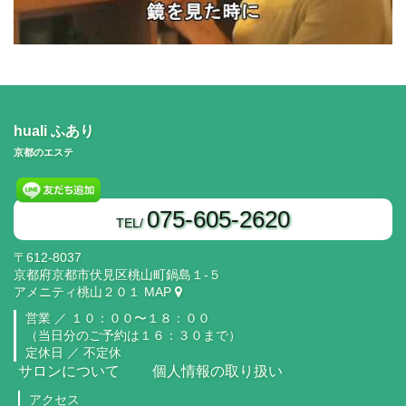
huali ふあり
京都のエステ
075-605-2620
TEL/
〒612-8037
京都府京都市伏見区桃山町鍋島１‐５
アメニティ桃山２０１
MAP
営業 ／
１０：００〜１８：００
（当日分のご予約は１６：３０まで）
定休日 ／ 不定休
サロンについて
個人情報の取り扱い
アクセス