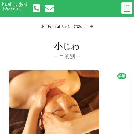
Togg
huali ふあり
初めての方へ
menu
京都のエステ
navi
メニューについて
アクセス
ご予約／お問い合わせ
小じわ | huali ふあり | 京都のエステ
小じわ
ー目的別ー
詳細