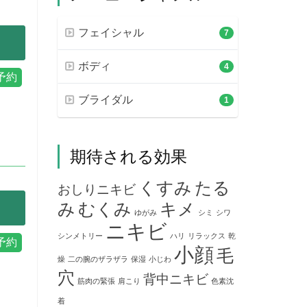
フェイシャル
7
ボディ
4
ブライダル
1
期待される効果
くすみ
たる
おしりニキビ
み
むくみ
キメ
ゆがみ
シミ
シワ
ニキビ
シンメトリー
ハリ
リラックス
乾
小顔
毛
燥
二の腕のザラザラ
保湿
小じわ
穴
背中ニキビ
筋肉の緊張
肩こり
色素沈
着