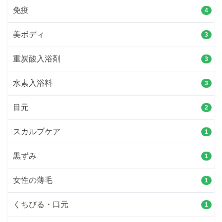
免疫
4
美ボディ
3
重炭酸入浴剤
3
水素入浴料
3
目元
2
スカルプケア
1
黒ずみ
1
女性の薄毛
1
くちびる・口元
1