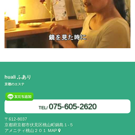
huali ふあり
京都のエステ
075-605-2620
TEL/
〒612-8037
京都府京都市伏見区桃山町鍋島１‐５
アメニティ桃山２０１
MAP