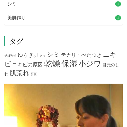
シミ
1
美肌作り
1
タグ
ニキ
シミ
ゆらぎ肌
テカリ・べたつき
そばかす
クマ
乾燥
保湿
小ジワ
ビ
ニキビの原因
目元のし
肌荒れ
わ
肝斑