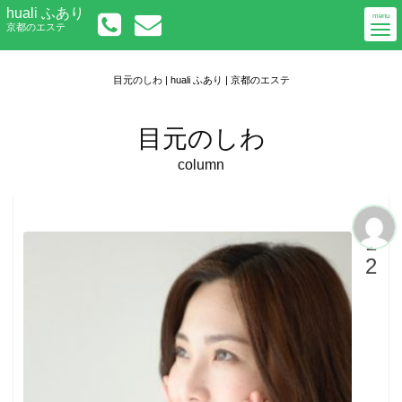
Togg
huali ふあり
初めての方へ
menu
京都のエステ
navi
メニューについて
アクセス
ご予約／お問い合わせ
目元のしわ | huali ふあり | 京都のエステ
目元のしわ
column
1
2