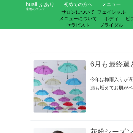
huali ふあり
初めての方へ
メニュー
京都のエステ
サロンについて
フェイシャル
メニューについて
ボディ
ビ
セラピスト
ブライダル
6月も最終週
今年は梅雨入りが遅
泌も増えてお肌がベ
花粉シーズ