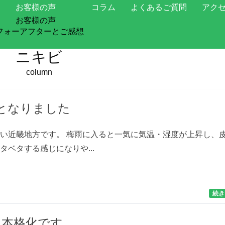
お客様の声
コラム
よくあるご質問
アク
お客様の声
ニキビ | huali ふあり | 京都のエステ
フォーアフターとご感想
ニキビ
column
となりました
い近畿地方です。 梅雨に入ると一気に気温・湿度が上昇し、
タベタする感じになりや...
続き
ン本格化です