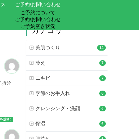
セス
ご予約/お問い合わせ
ご予約について
ご予約/お問い合わせ
ご予約空き状況
カテゴリ
美肌つくり
14
冷え
7
ニキビ
7
皮脂分
季節のお手入れ
6
クレンジング・洗顔
6
を読む
保湿
6
肌荒れ