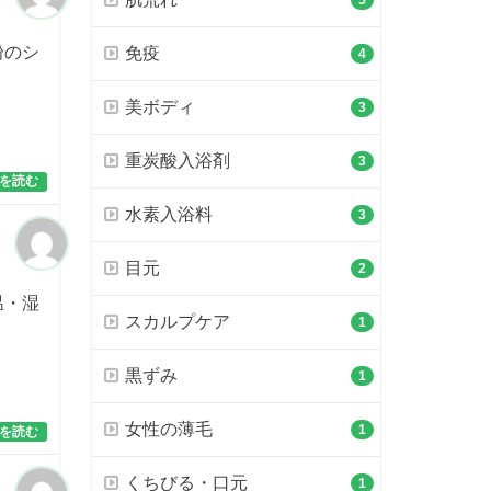
5
粉のシ
免疫
4
美ボディ
3
重炭酸入浴剤
3
を読む
水素入浴料
3
目元
2
温・湿
スカルプケア
1
黒ずみ
1
女性の薄毛
1
を読む
くちびる・口元
1