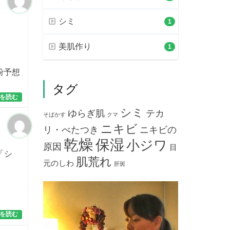
シミ
1
美肌作り
1
粉予想
タグ
を読む
シミ
ゆらぎ肌
テカ
そばかす
クマ
ニキビ
リ・べたつき
ニキビの
乾燥
保湿
小ジワ
原因
目
「シ
肌荒れ
元のしわ
肝斑
を読む