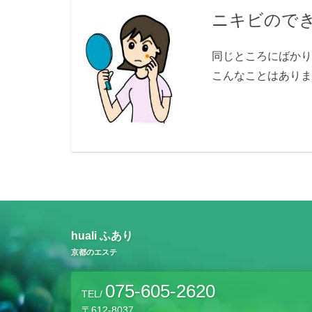
ニキビので
同じところにばか
こんなことはありませ
huali ふあり
京都のエステ
075-605-2620
TEL/
〒612-8037